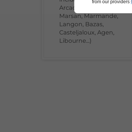
from our providers
Arcachon, Mont-de-
Marsan, Marmande,
Langon, Bazas,
Casteljaloux, Agen,
Libourne...)