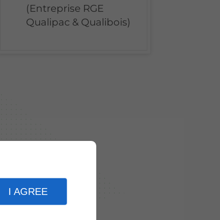
(Entreprise RGE
Qualipac & Qualibois)
I AGREE