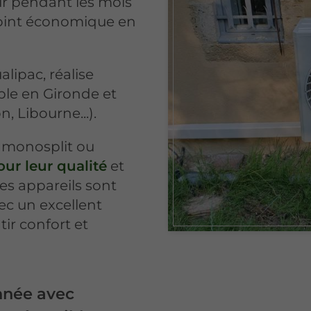
eur pendant les mois
point économique en
lipac, réalise
ible en Gironde et
 Libourne...).
 monosplit ou
ur leur qualité
et
 les appareils sont
vec un excellent
tir confort et
année avec