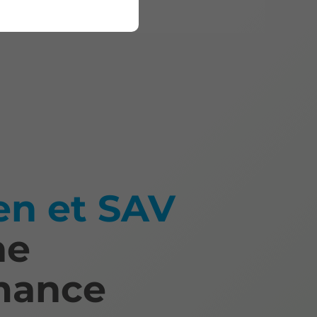
en et SAV
ne
mance