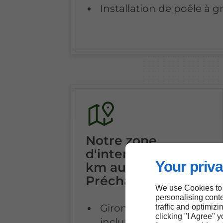
Installation de poêle à g
Notre zone
d'intervention (80
Your priva
km autour de
Préchac)
We use Cookies to
personalising conte
Gironde (et Landes,
traffic and optimizi
clicking "I Agree" 
incluant Bordeaux,