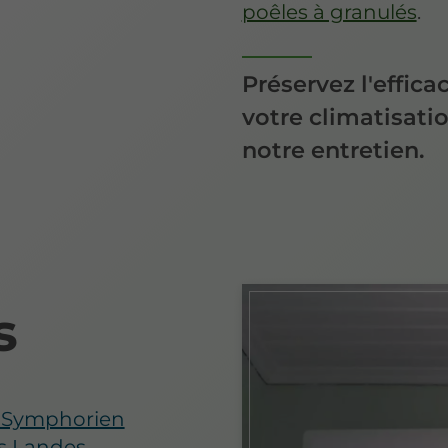
poêles à granulés
.
Préservez l'efficac
votre climatisati
notre entretien.
s
nt-Symphorien
es Landes