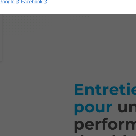
Google
Facebook
.
Entreti
pour
u
perfor