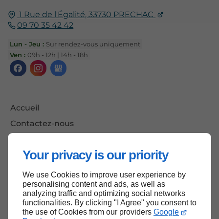
1 Rue de l'Égalité,
33730
PRECHAC
09 70 35 42 42
Lun - Jeu :
Sur rendez-vous uniquement
Ven :
09h - 12h | 14h - 18h
Accueil
Contactez-nous
Mentions légales
Your privacy is our priority
Plan du site
We use Cookies to improve user experience by
personalising content and ads, as well as
analyzing traffic and optimizing social networks
Haut de page
functionalities. By clicking "I Agree" you consent to
the use of Cookies from our providers
Google