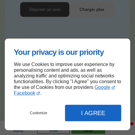
Your privacy is our priority
Nos installations
en images
We use Cookies to improve user experience by
personalising content and ads, as well as
Découvrez un aperçu de nos
analyzing traffic and optimizing social networks
réalisations en climatisation, pompes
functionalities. By clicking "I Agree" you consent to
the use of Cookies from our providers
Google
à chaleur, solaire et poêles.
Facebook
.
I AGREE
Customize
Menu
Infos
Devis