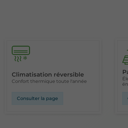
P
Climatisation réversible
Él
Confort thermique toute l'année
én
Consulter la page