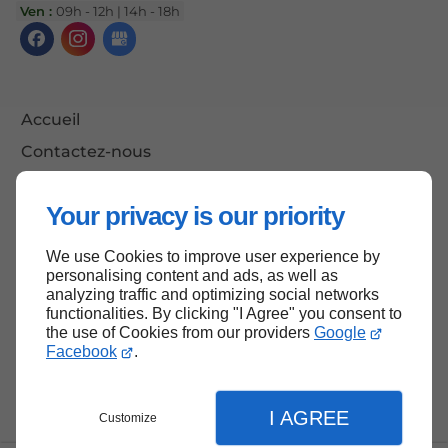
Ven :
09h - 12h | 14h - 18h
Accueil
Contactez-nous
Mentions légales
Your privacy is our priority
Plan du site
We use Cookies to improve user experience by
personalising content and ads, as well as
analyzing traffic and optimizing social networks
Haut de page
functionalities. By clicking "I Agree" you consent to
the use of Cookies from our providers
Google
Facebook
.
I AGREE
Customize